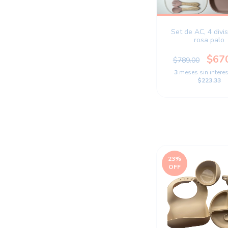
Set de AC, 4 divis
rosa palo
$67
$789.00
3
meses sin intere
$223.33
23
%
OFF