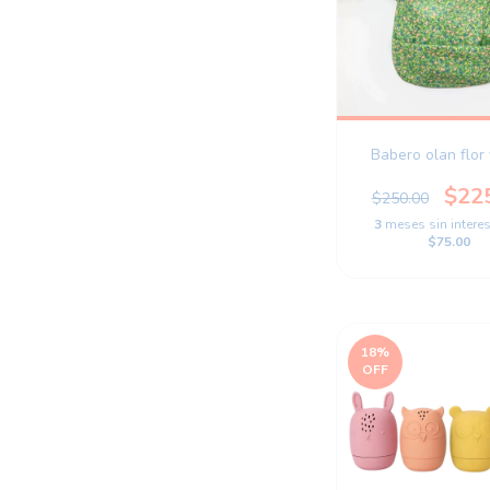
Babero olan flor
$22
$250.00
3
meses sin intere
$75.00
18
%
OFF