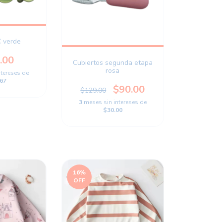
C verde
.00
Cubiertos segunda etapa
rosa
ntereses de
67
$90.00
$129.00
3
meses sin intereses de
$30.00
16
%
OFF