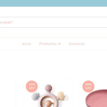
Inicio
Productos
Contacto
23
%
18
%
OFF
OFF