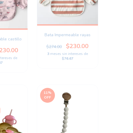
Bata Impermeable rayas
le castillo
$230.00
$274.00
230.00
3
meses sin intereses de
ntereses de
$76.67
67
11
%
OFF