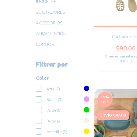
JUGUETES
SUJETADORES
ACCESORIOS
ALIMENTACIÓN
Cuchara inic
COMBOS
$90.00
3
meses sin intere
$30.00
Filtrar por
Color
Azul (7)
15
%
Rosa (7)
OFF
Verde (5)
ENVÍO GRATIS
Beige (4)
Amarillo (2)