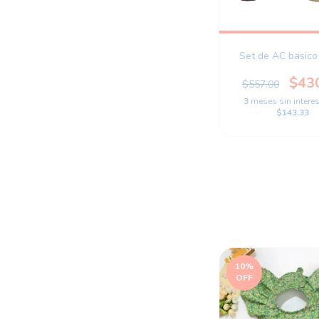
Set de AC basico
$43
$557.00
3
meses sin intere
$143.33
10
%
OFF