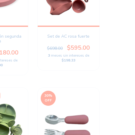
cón segunda
Set de AC rosa fuerte
e
$595.00
$698.00
180.00
3
meses sin intereses de
ntereses de
$198.33
00
30
%
OFF