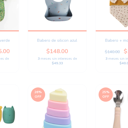
 verde
Babero de silicon azul
Babero + mo
5.00
$148.00
$
$140.00
ses de
3
meses sin intereses de
3
meses sin i
$49.33
$40.
26
%
25
%
OFF
OFF