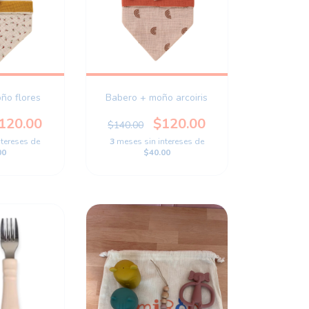
ño flores
Babero + moño arcoiris
120.00
$120.00
$140.00
ntereses de
3
meses sin intereses de
00
$40.00