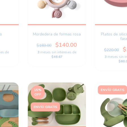
io
Mordedera de formas rosa
Platos de sili
fas
$140.00
$183.00
$
$220.00
ses de
3
meses sin intereses de
$46.67
3
meses sin i
$60.
15
%
ENVÍO GRATIS
OFF
ENVÍO GRATIS