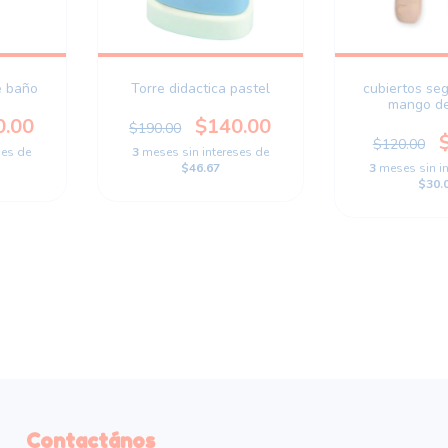
e baño
Torre didactica pastel
cubiertos se
mango d
0.00
$140.00
$190.00
$120.00
ses de
3
meses sin intereses de
$46.67
3
meses sin i
$30.
Contactános