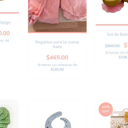
 beige
0.00
Set de Ba
ses de
Regalitos para la nueva
$
$840.00
mami
3
meses sin i
$465.00
$238.
3
meses sin intereses de
$155.00
14
%
OFF