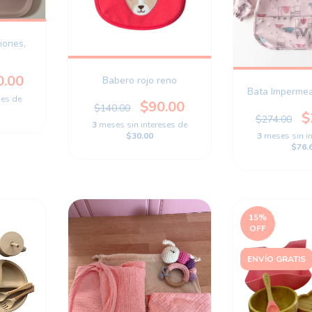
iones,
0.00
Babero rojo reno
Bata Impermeab
ses de
$90.00
$140.00
$
$274.00
3
meses sin intereses de
3
meses sin i
$30.00
$76.
15
%
OFF
ENVÍO GRATIS