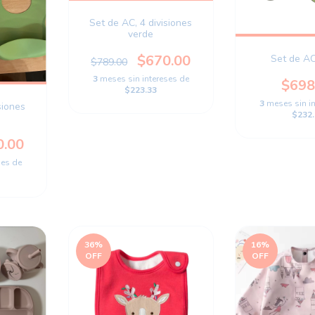
Set de AC, 4 divisiones
verde
$670.00
Set de A
$789.00
3
meses sin intereses de
$698
$223.33
3
meses sin i
siones
$232.
0.00
ses de
36
%
16
%
OFF
OFF