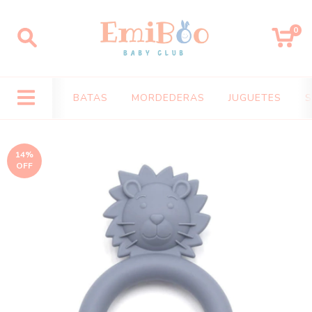
0
BATAS
MORDEDERAS
JUGUETES
S
14
%
OFF