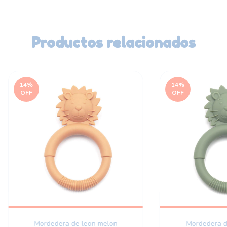
Productos relacionados
14
%
14
%
OFF
OFF
Mordedera de leon melon
Mordedera d