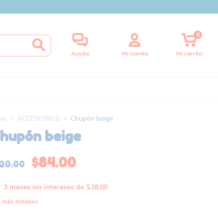
0
Ayuda
Mi cuenta
Mi carrito
cio
>
ACCESORIOS
>
Chupón beige
hupón beige
$84.00
120.00
3
meses sin intereses de
$28.00
 más detalles