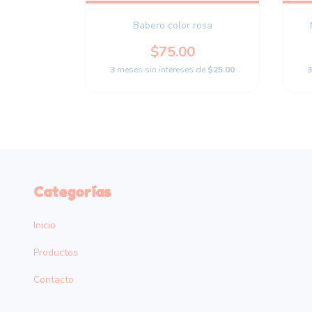
o verde
Babero color rosa
.00
$75.00
 de
$20.00
3
meses sin intereses de
$25.00
3
Categorías
Inicio
Productos
Contacto