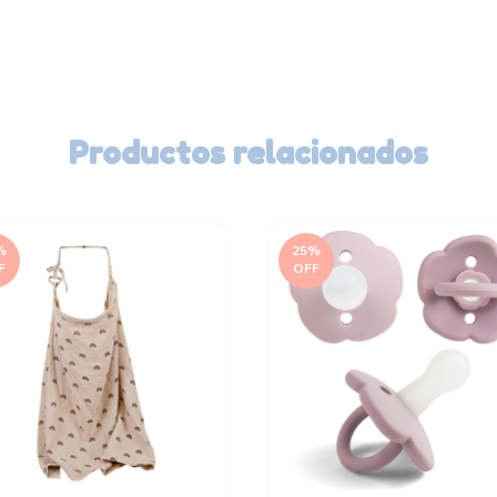
Productos relacionados
%
25
%
F
OFF