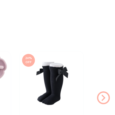
24
%
23
%
OFF
OFF