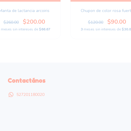
Manta de lactancia arcoiris
Chupon de color rosa fuer
$200.00
$90.00
$260.00
$120.00
meses sin intereses de
$66.67
3
meses sin intereses de
$30.
Contactános
527201180020