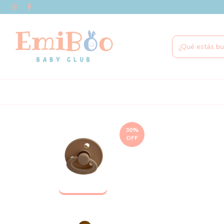
30
%
OFF