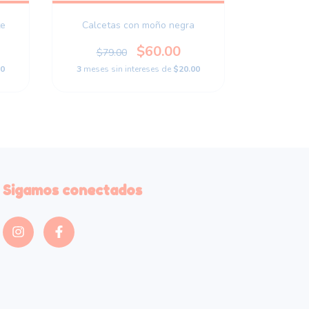
te
Calcetas con moño negra
Manta d
$60.00
$79.00
$260
00
3
meses sin intereses de
$20.00
3
meses s
Sigamos conectados