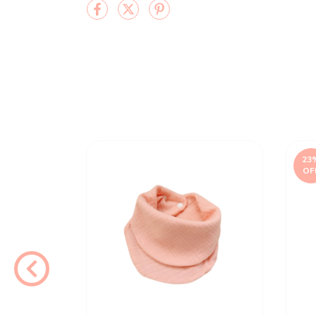
23
OF