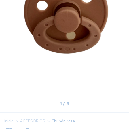
1
/
3
Inicio
>
ACCESORIOS
>
Chupón rosa